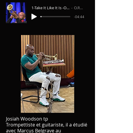
1-Take It Like It Is -Olivier Robin Quintet
O.Robin 5tet
-04:44
Josiah Woodson tp
Trompettiste et guitariste, il a étudié
avec Marcus Belgrave au