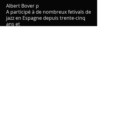
Albert Bover p
A participé à de nombreux fetivals de
jazz en Espagne depuis trente-cinq
ans et
S’est produit aussi en Europe, aux
États-Unis, en Amérique du Sud, au
Maroc et au Japon. Il a également
une longue expérience en tant que
professeur dans les Universités, les
Conservatoires et les Ateliers. Ses
professeurs les plus importants ont
été Sophia Rosoff et Fred Hersch à
New York. Albert Bover habite
aujourd'hui à Paris et est un "Artiste
Steinway". Il a joué notamment avec
Al Foster, Art Farmer, Harold Land,
Kenny Wheeler, Seamus Blake, Mark
Turner, Eddie Henderson, Sonny
Fortune, Jesse Davis, Rick Margitza,
Marc Johnson, Jeff Ballard, Ralph
Moore, Roy Hargrove, Idris
Muhammad, Scott Hamilton.