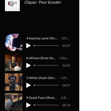
Cliquez Pour écouter:
4-Express Lane-Olivier Robin Quintet 1
O.Robin 5tet
-04:37
8-Althea-Olivier Robin Quintet 4
O.Robin 5tet
-04:33
5-White Shark-Olivier Robin Quintet
O.Robin (tet
-06:01
9-Quiet Pace-Olivier Robin Quintet 1
O.Robin 5tet
-05:19